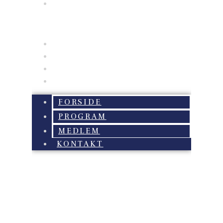
FORSIDE
PROGRAM
MEDLEM
KONTAKT
FORSIDE
PROGRAM
MEDLEM
KONTAKT
“Tankeskræmsler” –
onsdag den 17.