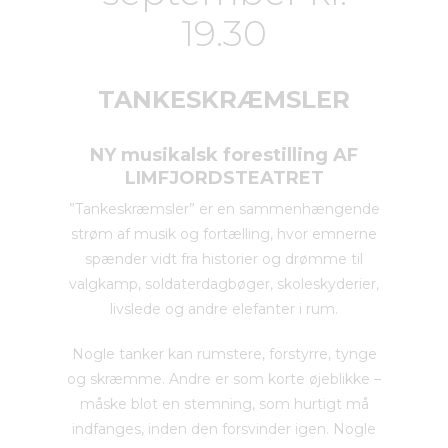
19.30
TANKESKRÆMSLER
NY musikalsk forestilling AF
LIMFJORDSTEATRET
”Tankeskræmsler” er en sammenhængende
strøm af musik og fortælling, hvor emnerne
spænder vidt fra historier og drømme til
valgkamp, soldaterdagbøger, skoleskyderier,
livslede og andre elefanter i rum.
Nogle tanker kan rumstere, forstyrre, tynge
og skræmme. Andre er som korte øjeblikke –
måske blot en stemning, som hurtigt må
indfanges, inden den forsvinder igen. Nogle