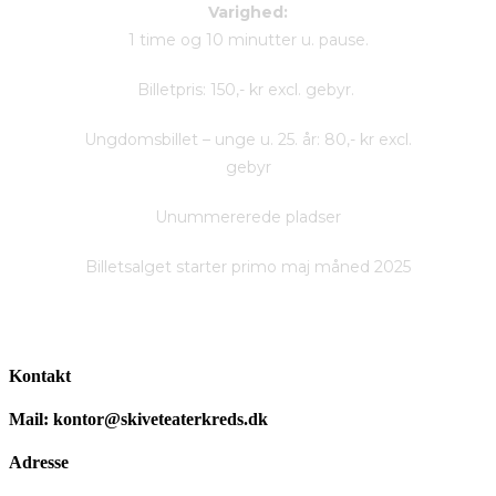
Varighed:
1 time og 10 minutter u. pause.
Billetpris: 150,- kr excl. gebyr.
Ungdomsbillet – unge u. 25. år: 80,- kr excl.
gebyr
Unummererede pladser
Billetsalget starter primo maj måned 2025
Kontakt
Mail: kontor@skiveteaterkreds.dk
Adresse