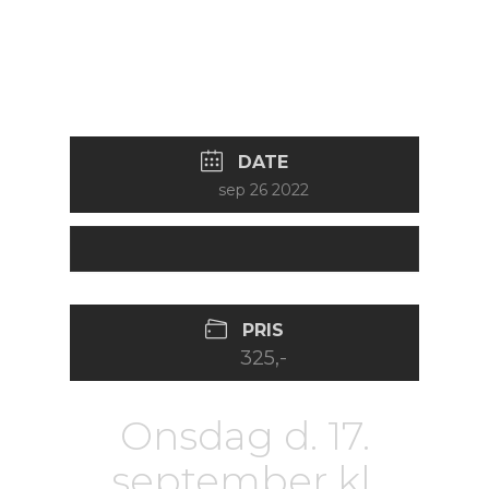
september kl. 19.30
på Skive Theater –
“Teater i Tiden”.
DATE
sep 26 2022
PRIS
325,-
Onsdag d. 17.
september kl.