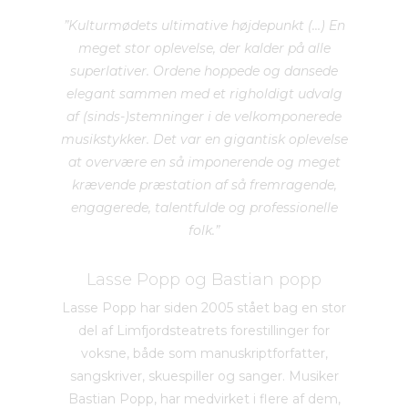
”Kulturmødets ultimative højdepunkt (…) En
meget stor oplevelse, der kalder på alle
superlativer. Ordene hoppede og dansede
elegant sammen med et righoldigt udvalg
af (sinds-)stemninger i de velkomponerede
musikstykker. Det var en gigantisk oplevelse
at overvære en så imponerende og meget
krævende præstation af så fremragende,
engagerede, talentfulde og professionelle
folk.”
Lasse Popp og Bastian popp
Lasse Popp har siden 2005 stået bag en stor
del af Limfjordsteatrets forestillinger for
voksne, både som manuskriptforfatter,
sangskriver, skuespiller og sanger. Musiker
Bastian Popp, har medvirket i flere af dem,