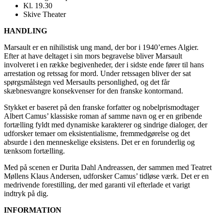
Kl. 19.30
Skive Theater
HANDLING
Marsault er en nihilistisk ung mand, der bor i 1940’ernes Algier.
Efter at have deltaget i sin mors begravelse bliver Marsault
involveret i en række begivenheder, der i sidste ende fører til hans
arrestation og retssag for mord. Under retssagen bliver der sat
spørgsmålstegn ved Mersaults personlighed, og det får
skæbnesvangre konsekvenser for den franske kontormand.
Stykket er baseret på den franske forfatter og nobelprismodtager
Albert Camus’ klassiske roman af samme navn og er en gribende
fortælling fyldt med dynamiske karakterer og sindrige dialoger, der
udforsker temaer om eksistentialisme, fremmedgørelse og det
absurde i den menneskelige eksistens. Det er en forunderlig og
tænksom fortælling.
Med på scenen er Durita Dahl Andreassen, der sammen med Teatret
Møllens Klaus Andersen, udforsker Camus’ tidløse værk. Det er en
medrivende forestilling, der med garanti vil efterlade et varigt
indtryk på dig.
INFORMATION