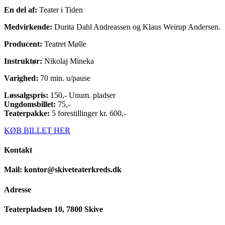
En del af:
Teater i Tiden
Medvirkende:
Durita Dahl Andreassen og Klaus Weirup Andersen.
Producent:
Teatret Mølle
Instruktør:
Nikolaj Mineka
Varighed:
70 min. u/pause
Løssalgspris:
150,- Unum. pladser
Ungdomsbillet:
75,-
Teaterpakke:
5 forestillinger kr. 600,-
KØB BILLET HER
Kontakt
Mail: kontor@skiveteaterkreds.dk
Adresse
Teaterpladsen 10, 7800 Skive